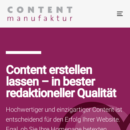
Links
Zur
überspringen
primären
To
Navigation
na
springen
Zum
Inhalt
Content erstellen
springen
lassen – in bester
redaktioneller Qualität
Hochwertiger und einzigartiger Content ist
entscheidend für den Erfolg Ihrer Website.
Egal, ob Sie Ihre Homepage betexten,